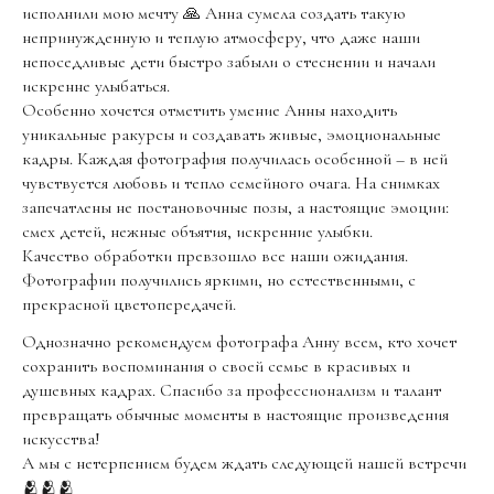
исполнили мою мечту 🙏 Анна сумела создать такую
непринужденную и теплую атмосферу, что даже наши
непоседливые дети быстро забыли о стеснении и начали
искренне улыбаться.
Особенно хочется отметить умение Анны находить
уникальные ракурсы и создавать живые, эмоциональные
кадры. Каждая фотография получилась особенной – в ней
чувствуется любовь и тепло семейного очага. На снимках
запечатлены не постановочные позы, а настоящие эмоции:
смех детей, нежные объятия, искренние улыбки.
Качество обработки превзошло все наши ожидания.
Фотографии получились яркими, но естественными, с
прекрасной цветопередачей.
Однозначно рекомендуем фотографа Анну всем, кто хочет
сохранить воспоминания о своей семье в красивых и
душевных кадрах. Спасибо за профессионализм и талант
превращать обычные моменты в настоящие произведения
искусства!
А мы с нетерпением будем ждать следующей нашей встречи
🫂🫂🫂