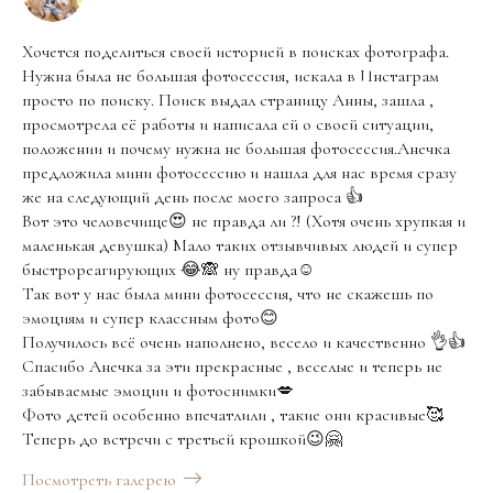
Хочется поделиться своей историей в поисках фотографа.
Нужна была не большая фотосессия, искала в Инстаграм
просто по поиску. Поиск выдал страницу Анны, зашла ,
просмотрела её работы и написала ей о своей ситуации,
положении и почему нужна не большая фотосессия.Анечка
предложила мини фотосессию и нашла для нас время сразу
же на следующий день после моего запроса 👍
Вот это человечище😍 не правда ли ?! (Хотя очень хрупкая и
маленькая девушка) Мало таких отзывчивых людей и супер
быстрореагирующих 😂🙈 ну правда☺️
Так вот у нас была мини фотосессия, что не скажешь по
эмоциям и супер классным фото😊
Получилось всё очень наполнено, весело и качественно 👌👍
Спасибо Анечка за эти прекрасные , веселые и теперь не
забываемые эмоции и фотоснимки💋
Фото детей особенно впечатлили , такие они красивые🥰
Теперь до встречи с третьей крошкой😉🤗
Посмотреть галерею