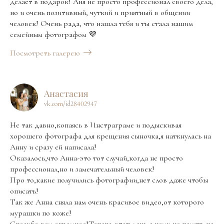
делает в подарок! Аня не просто профессионал своего дела,
но и очень позитивный, чуткий и приятный в общении
человек! Очень рада, что нашла тебя и ты стала нашим
семейным фотографом 💜
Посмотреть галерею
Анастасия
vk.com/id28402947
Не так давно,копаясь в Инстраграме и подыскивая
хорошего фотографа для крещения сыночка,я наткнулась на
Анну и сразу ей написала!
Оказалось,что Анна-это тот случай,когда не просто
профессионал,но и замечательный человек!
Про то,какие получились фотографии,нет слов даже чтобы
описать!
Так же Анна сняла нам очень красивое видео,от которого
мурашки по коже!