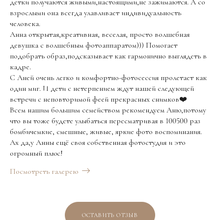
детки получаются живыми,настоящими,не зажимаются. А со
взрослыми она всегда улавливает индивидуальность
человека.
Анна открытая,креативная, веселая, просто волшебная
девушка с волшебным фотоаппаратом))) Помогает
подобрать образ,подсказывает как гармонично выглядеть в
кадре.
С Аней очень легко и комфортно-фотосессия пролетает как
один миг. И дети с нетерпением ждут нашей следующей
встречи с неповторимой феей прекрасных снимков❤️
Всем нашим большим семейством рекомендуем Аню,потому
что вы тоже будете улыбаться пересматривая в 100500 раз
бомбичемкие, смешные, живые, яркие фото воспоминания.
Ах да,у Анны ещё своя собственная фотостудия и это
огромный плюс!
Посмотреть галерею
ОСТАВИТЬ ОТЗЫВ