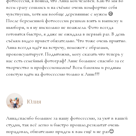
фотосессия, я поняла, что Анна мой человек. Как-то мы во
всем сразу сошлись и на съёмке очень комфортно себя
чувствуешь, хотя мы вообще деревянные с мужем 😅
После беременной фотосессии решили взять и выписку и
ньюборн, и я ну нисколько не поажлела. Фото всегда
готовятся быстро, я даже не ожидала в первый раз. В день
съёмки видео привет обязательно. Что тоже очень приятно.
Анна всегда идёт на встречу, поможет с образами,
проконсультирует. Подытожив, могу сказать что теперь у
нас есть семейный фотограф! Анне большое спасибо за ее
творчество и профессионализм! Всем близким и родным
советую идти на фотосессию только к Анне!!!
Юлия
Анна,спасибо большое за нашу фотосессию, за уют в вашей
студии, так всё легко и быстро прошло,резкльтат очень
порадовал, обязательно придем к вам ещё и не раз😊