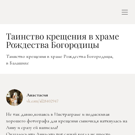
Таинство крещения в храме
Рождества Богородицы
Таинство крещения в храме Рождества Богородицы,
в Балашихе
Анастасия
vk.com/id28402947
Не так давно,копаясь в Инстраграме и подыскивая
хорошего фотографа для крещения сыночка,я наткнулась на
Анну и сразу ей написала!
Оказалось,что Анна-это тот случай,когда не просто