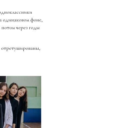
 одноклассники
а одинаковом фоне,
ы потом через годы
т отретушированы,