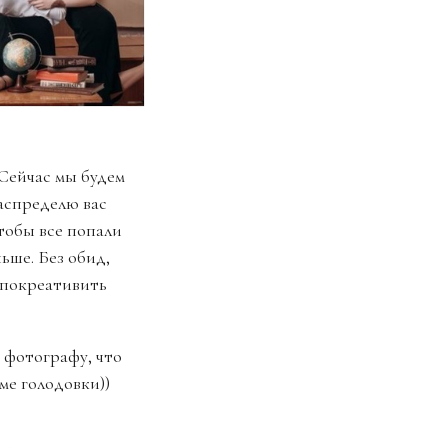
Сейчас мы будем
распределю вас
чтобы все попали
ньше. Без обид,
о покреативить
 фотографу, что
ме голодовки))